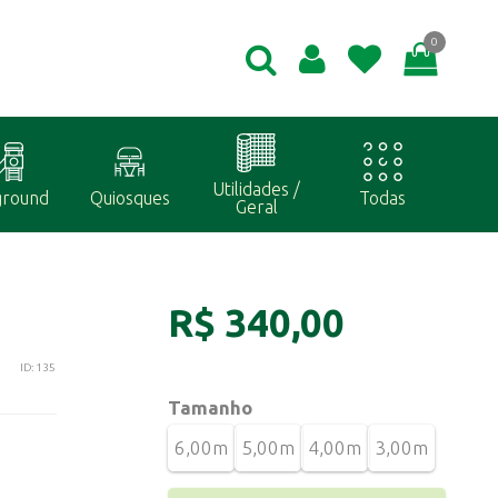
0
Utilidades /
ground
Quiosques
Todas
Geral
R$ 340,00
ID: 135
Tamanho
6,00m
5,00m
4,00m
3,00m