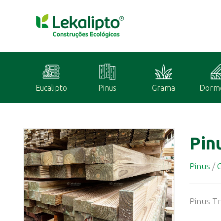
Eucalipto
Pinus
Grama
Dorm
Pin
Pinus
/
G
Pinus Tr