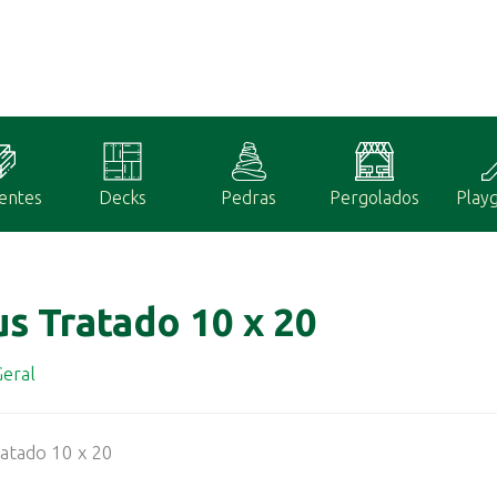
entes
Decks
Pedras
Pergolados
Play
us Tratado 10 x 20
eral
atado 10 x 20