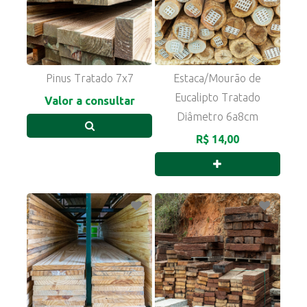
Pinus Tratado 7x7
Estaca/Mourão de
Eucalipto Tratado
Valor a consultar
Diâmetro 6a8cm
R$ 14,00