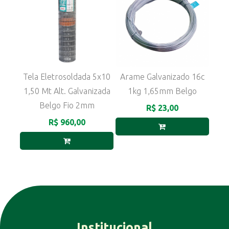
Tela Eletrosoldada 5x10
Arame Galvanizado 16c
1,50 Mt Alt. Galvanizada
1kg 1,65mm Belgo
Belgo Fio 2mm
R$ 23,00
R$ 960,00
Institucional