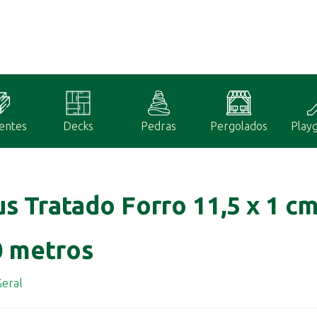
entes
Decks
Pedras
Pergolados
Play
us Tratado Forro 11,5 x 1 c
0 metros
eral