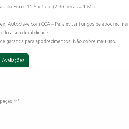
atado Forro 11,5 x 1 cm (2,90 peças = 1 M²)
 em Autoclave com CCA – Para evitar fungos de apodrecime
do a sua durabilidade.
de garantia para apodrecimentos. Não cobre mau uso.
Avaliações
Pinus Tratado Forro 11.5x1 - 4.00 metros peças M²