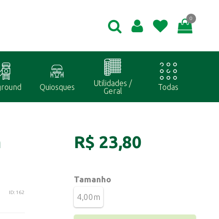
0
Utilidades /
ground
Quiosques
Todas
Geral
m
R$ 23,80
Tamanho
ID: 162
4,00m