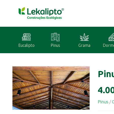
Eucalipto
Pinus
Grama
Dorm
Pin
4.0
Pinus
/
G