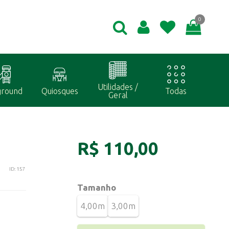
0
Utilidades /
ground
Quiosques
Todas
Geral
R$ 110,00
ID: 157
Tamanho
4,00m
3,00m