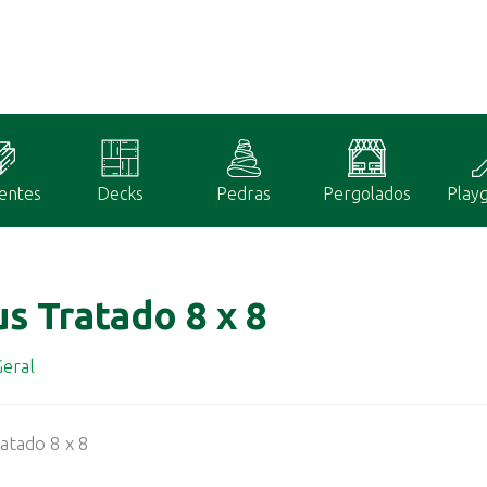
entes
Decks
Pedras
Pergolados
Play
us Tratado 8 x 8
eral
atado 8 x 8