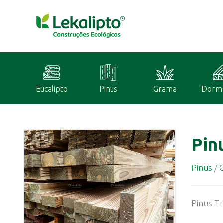
Eucalipto
Pinus
Grama
Dorm
Pin
Pinus
/
G
Pinus Tr