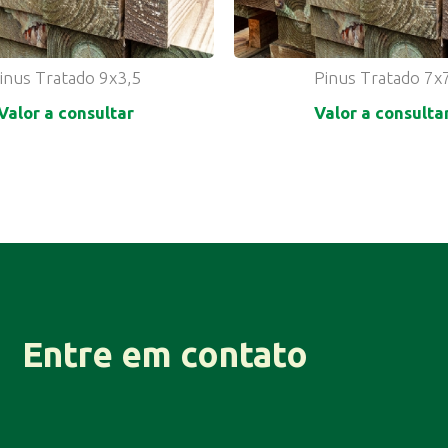
inus Tratado 9x3,5
Pinus Tratado 7x
Valor a consultar
Valor a consulta
Entre em contato