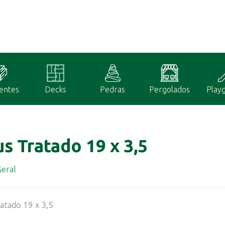
entes
Decks
Pedras
Pergolados
Play
us Tratado 19 x 3,5
eral
atado 19 x 3,5