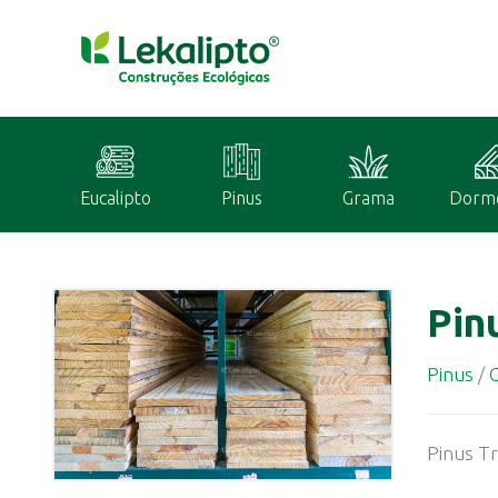
Eucalipto
Pinus
Grama
Dorm
Pin
Pinus
/
G
Pinus Tr