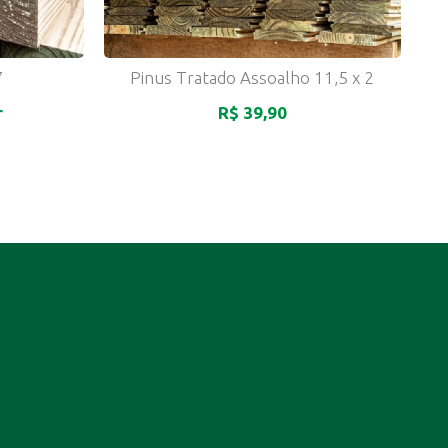
7
Pinus Tratado Assoalho 11,5 x 2
r
R$ 39,90