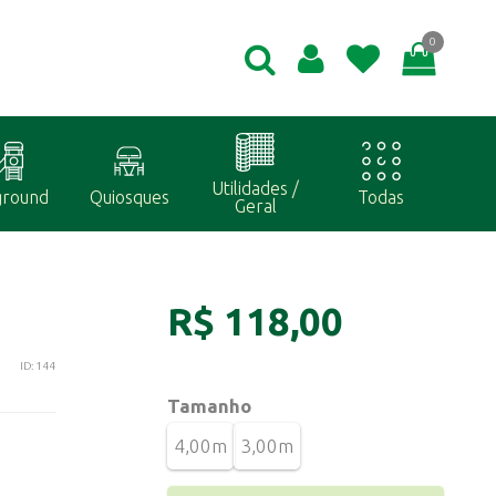
0
Utilidades /
ground
Quiosques
Todas
Geral
R$ 118,00
ID: 144
Tamanho
4,00m
3,00m