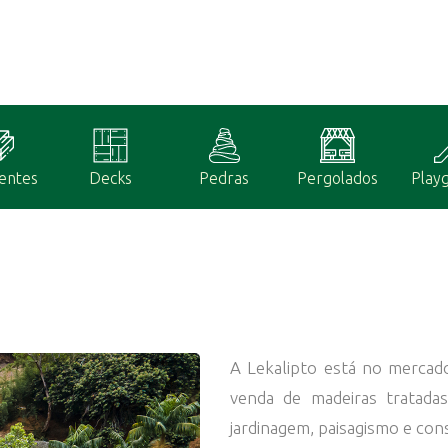
entes
Decks
Pedras
Pergolados
Play
A Lekalipto está no mercad
venda de madeiras tratada
jardinagem, paisagismo e cons