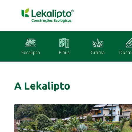
Eucalipto
Pinus
Grama
Dorm
A Lekalipto